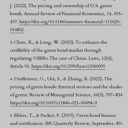
J. (2022). The pricing and ownership of U.S. green
bonds. Annual Review of Financial Economics, 14, 415–
437.
https://doi.org/10.1146/annurev-financial-111620-
014802
Chen, X., & Long, W. (2023). To enhance the
credibility of the green bond market through
regulating GBERs: The case of China. Laws, 12(6),
Article 91.
https://doi.org/10.3390/laws12060091
Dorfleitner, G., Utz, S., & Zhang, R. (2022). The
pricing of green bonds: External reviews and the shades
of green. Review of Managerial Science, 16(3), 797–834.
https://doi.org/10.1007/s11846-021-00458-9
Ehlers, T., & Packer, F. (2017). Green bond finance
and certification. BIS Quarterly Review, September, 89–